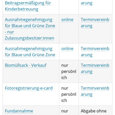
Beitragsermäßigung für
arung
Kinderbetreuung
Ausnahmegenehmigung
online
Terminvereinb
für Blaue und Grüne Zone
arung
- nur
Zulassungsbesitzer:innen
Ausnahmegenehmigung
online
Terminvereinb
für Blaue und Grüne Zone
arung
Biomüllsack - Verkauf
nur
Terminvereinb
persönl
arung
ich
Fotoregistrierung-e-card
nur
Terminvereinb
persönl
arung
ich
Fundannahme
nur
Abgabe ohne