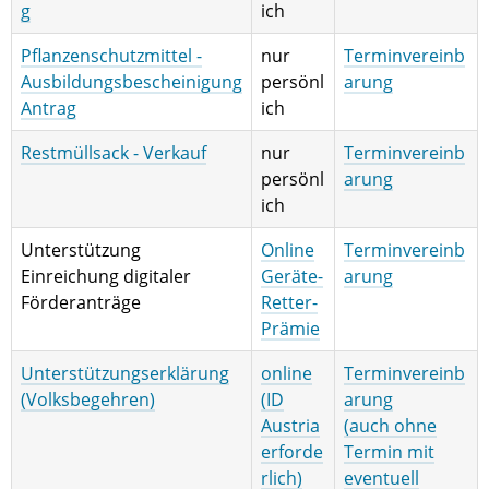
g
ich
Pflanzenschutzmittel -
nur
Terminvereinb
Ausbildungsbescheinigung
persönl
arung
Antrag
ich
Restmüllsack - Verkauf
nur
Terminvereinb
persönl
arung
ich
Unterstützung
Online
Terminvereinb
Einreichung digitaler
Geräte-
arung
Förderanträge
Retter-
Prämie
Unterstützungserklärung
online
Terminvereinb
(Volksbegehren)
(ID
arung
Austria
(auch ohne
erforde
Termin mit
rlich)
eventuell