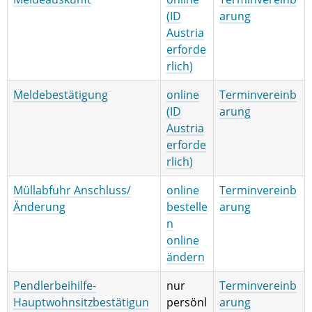
(ID
arung
Austria
erforde
rlich)
Meldebestätigung
online
Terminvereinb
(ID
arung
Austria
erforde
rlich)
Müllabfuhr Anschluss/
online
Terminvereinb
Änderung
bestelle
arung
n
online
ändern
Pendlerbeihilfe-
nur
Terminvereinb
Hauptwohnsitzbestätigun
persönl
arung