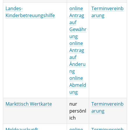
Landes-
online
Terminvereinb
Kinderbetreuungshilfe
Antrag
arung
auf
Gewähr
ung
online
Antrag
auf
Änderu
ng
online
Abmeld
ung
Markttisch Wertkarte
nur
Terminvereinb
persönl
arung
ich
Meldeauskunft
online
Terminvereinb