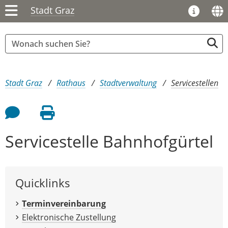
Stadt Graz
Sie sind hier:
Stadt Graz
Rathaus
Stadtverwaltung
Servicestellen
Feedback an Autor
Seite drucken
Servicestelle Bahnhofgürtel
Quicklinks
Terminvereinbarung
Elektronische Zustellung