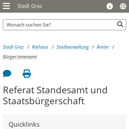
Stadt Graz
Sie sind hier:
Stadt Graz
Rathaus
Stadtverwaltung
Ämter
Bürger:innenamt
Feedback an Autor
Seite drucken
Referat Standesamt und
Staatsbürgerschaft
Quicklinks