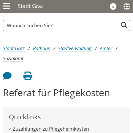
Stadt Graz
Sie sind hier:
Stadt Graz
Rathaus
Stadtverwaltung
Ämter
Sozialamt
Feedback an Autor
Seite drucken
Referat für Pflegekosten
Quicklinks
Zuzahlungen zu Pflegeheimkosten