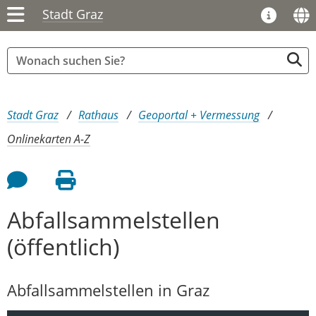
Stadt Graz
Sie sind hier:
Stadt Graz
Rathaus
Geoportal + Vermessung
Onlinekarten A-Z
Feedback an Autor
Seite drucken
Abfallsammelstellen
(öffentlich)
Abfallsammelstellen in Graz