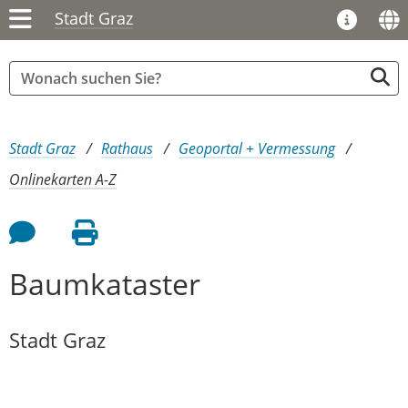
Stadt Graz
Sie sind hier:
Stadt Graz
Rathaus
Geoportal + Vermessung
Onlinekarten A-Z
Feedback an Autor
Seite drucken
Baumkataster
Stadt Graz