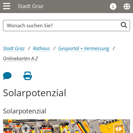
Stadt Graz
Sie sind hier:
Stadt Graz
Rathaus
Geoportal + Vermessung
Onlinekarten A-Z
Feedback an Autor
Seite drucken
Solarpotenzial
Solarpotenzial