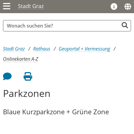
Stadt Graz
Sie sind hier:
Stadt Graz
Rathaus
Geoportal + Vermessung
Onlinekarten A-Z
Feedback an Autor
Seite drucken
Parkzonen
Blaue Kurzparkzone + Grüne Zone