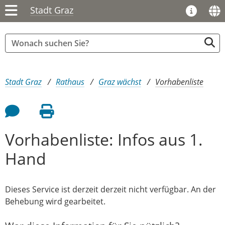
Stadt Graz
Sie sind hier:
Stadt Graz
Rathaus
Graz wächst
Vorhabenliste
Feedback an Autor
Seite drucken
Vorhabenliste: Infos aus 1.
Hand
Dieses Service ist derzeit derzeit nicht verfügbar. An der
Behebung wird gearbeitet.