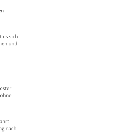
en
 es sich
chen und
ester
, ohne
ahrt
ung nach