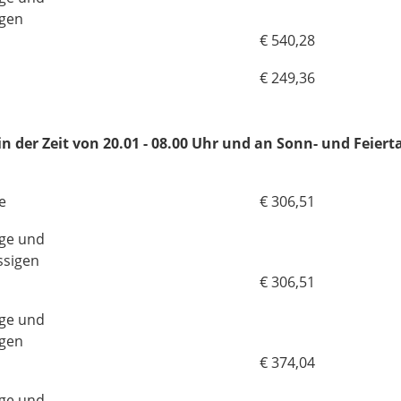
igen
€ 540,28
€ 249,36
 der Zeit von 20.01 - 08.00 Uhr und an Sonn- und Feiert
e
€ 306,51
uge und
ssigen
€ 306,51
uge und
igen
€ 374,04
uge und