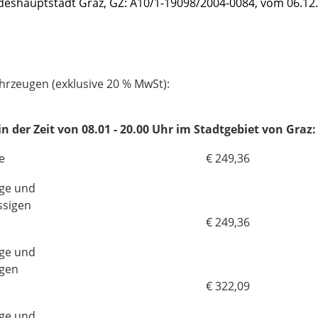
ndeshauptstadt Graz, GZ: A10/1-19098/2004-0084, vom 06.12.
hrzeugen (exklusive 20 % MwSt):
 der Zeit von 08.01 - 20.00 Uhr im Stadtgebiet von Graz:
e
€ 249,36
uge und
ssigen
€ 249,36
uge und
igen
€ 322,09
uge und