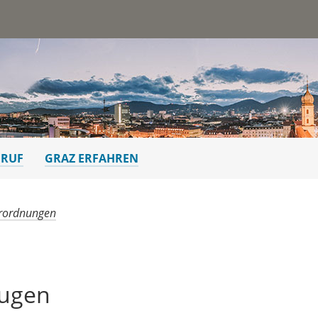
st
ERUF
GRAZ ERFAHREN
rordnungen
eugen