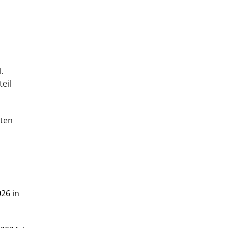
.
eil
sten
26 in