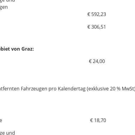
igen
€ 592,23
€ 306,51
biet von Graz:
€ 24,00
fernten Fahrzeugen pro Kalendertag (exklusive 20 % MwSt)
e
€ 18,70
uge und