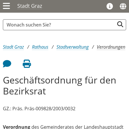
Stadt Graz
Sie sind hier:
Stadt Graz
Rathaus
Stadtverwaltung
Verordnungen
Feedback an Autor
Seite drucken
Geschäftsordnung für den
Bezirksrat
GZ.: Präs. Präs-009828/2003/0032
Verordnung
des Gemeinderates der Landeshauptstadt