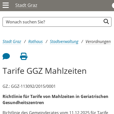
Stadt Graz
Sie sind hier:
Stadt Graz
Rathaus
Stadtverwaltung
Verordnungen
Feedback an Autor
Seite drucken
Tarife GGZ Mahlzeiten
GZ.: GGZ-113092/2015/0001
Richtlinie für
Tarife von Mahlzeiten in Geriatrischen
Gesundheitszentren
Richtlinie des Gemeinderates vom 11.12.2025 für Tarife