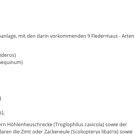
enanlage, mit den darin vorkommenden 9 Fledermaus - Arten
ideros)
mequinum)
)
s),
n Höhlenheuschrecke (Troglophilus cavicola) sowie der
ren die Zimt oder Zackeneule (Scoliopteryx libatrix) sowie