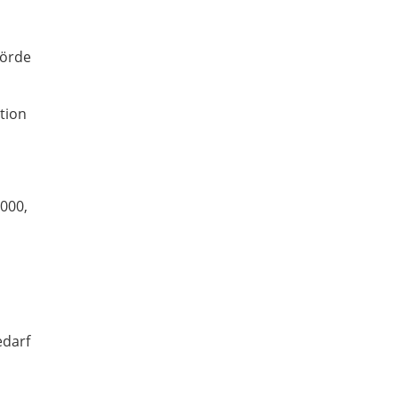
hörde
tion
000,
edarf