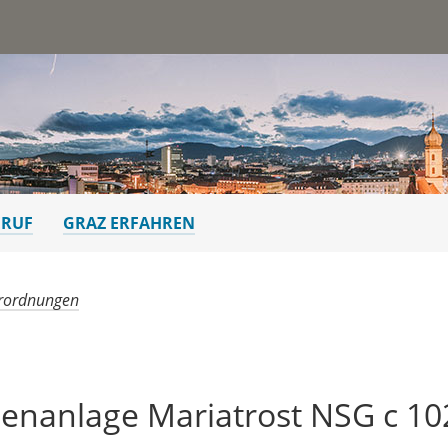
st
ERUF
GRAZ ERFAHREN
rordnungen
lenanlage Mariatrost NSG c 10