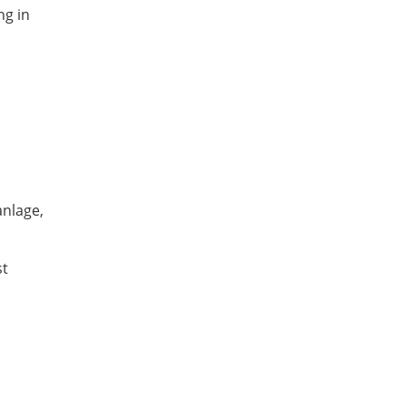
ng in
nlage,
st