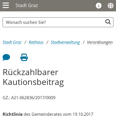
Stadt Graz
Sie sind hier:
Stadt Graz
Rathaus
Stadtverwaltung
Verordnungen
Feedback an Autor
Seite drucken
Rückzahlbarer
Kautionsbeitrag
GZ.: A21-062836/2017/0009
Richtlinie
des Gemeinderates vom 19.10.2017