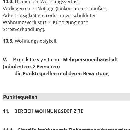
10.4.
Drohender Wohnungsverlust:
Vorliegen einer Notlage (Einkommenseinbußen,
Arbeitslosigkeit etc.) oder unverschuldeter
Wohnungsverlust (z.B. Kündigung nach
Streitverhandlung).
10.5.
Wohnungslosigkeit
V. P u n k t e s y s t e m - Mehrpersonenhaushalt
(mindestens 2 Personen)
die Punktequellen und deren Bewertung
Punktequellen
11. BEREICH WOHNUNGSDEFIZITE
11.1.
Einzelfallprüfung mit Einkommensüberschreitu