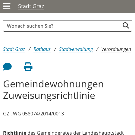
Stadt Graz
Sie sind hier:
Stadt Graz
Rathaus
Stadtverwaltung
Verordnungen
Feedback an Autor
Seite drucken
Gemeindewohnungen
Zuweisungsrichtlinie
GZ.: WG 058074/2014/0013
Richtlinie
des Gemeinderates der Landeshauptstadt