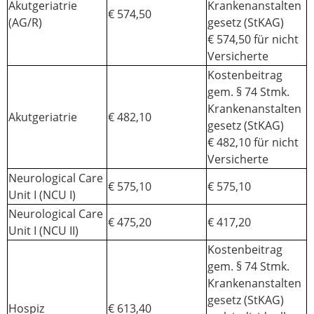
Akutgeriatrie
Krankenanstalten
€ 574,50
(AG/R)
gesetz (StKAG)
€ 574,50 für nicht
Versicherte
Kostenbeitrag
gem. § 74 Stmk.
Krankenanstalten
Akutgeriatrie
€ 482,10
gesetz (StKAG)
€ 482,10 für nicht
Versicherte
Neurological Care
€ 575,10
€ 575,10
Unit I (NCU I)
Neurological Care
€ 475,20
€ 417,20
Unit I (NCU II)
Kostenbeitrag
gem. § 74 Stmk.
Krankenanstalten
gesetz (StKAG)
Hospiz
€ 613,40