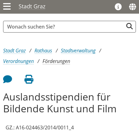
Stadt Graz
Sie sind hier:
Stadt Graz
Rathaus
Stadtverwaltung
Verordnungen
Förderungen
Feedback an Autor
Seite drucken
Auslandsstipendien für
Bildende Kunst und Film
GZ.: A16-024463/2014/0011_4