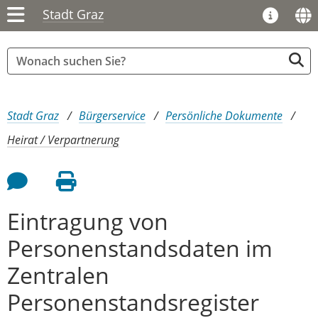
Stadt Graz
Sie sind hier:
Stadt Graz
Bürgerservice
Persönliche Dokumente
Heirat / Verpartnerung
Feedback an Autor
Seite drucken
Eintragung von
Personenstandsdaten im
Zentralen
Personenstandsregister