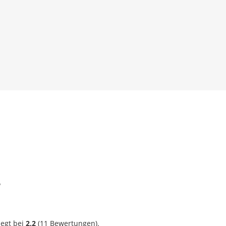
?
iegt bei
2,2
(
11
Bewertungen).