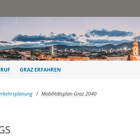
st
ERUF
GRAZ ERFAHREN
erkehrsplanung
Mobilitätsplan Graz 2040
GS