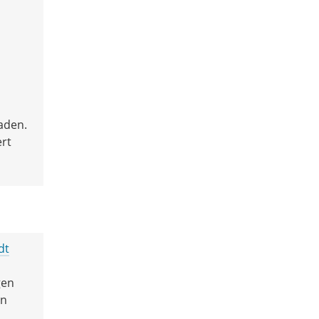
aden.
rt
dt
gen
en