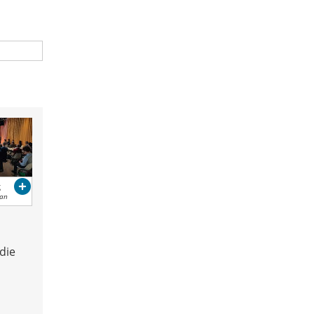
g
ban
die