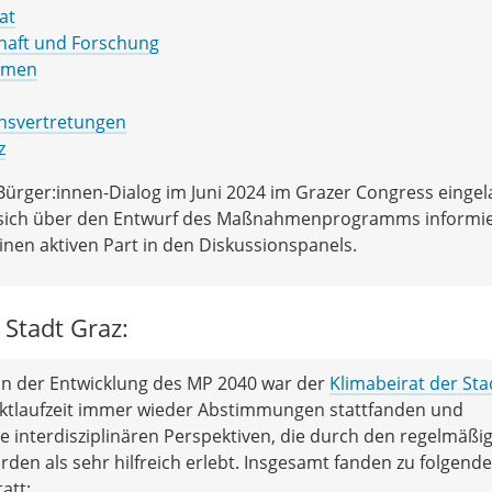
at
aft und Forschung
hmen
nsvertretungen
z
ürger:innen-Dialog im Juni 2024 im Grazer Congress eingel
en sich über den Entwurf des Maßnahmenprogramms informie
einen aktiven Part in den Diskussionspanels.
 Stadt Graz:
iin der Entwicklung des MP 2040 war der
Klimabeirat der Sta
ktlaufzeit immer wieder Abstimmungen stattfanden und
e interdisziplinären Perspektiven, die durch den regelmäßi
en als sehr hilfreich erlebt. Insgesamt fanden zu folgend
att: