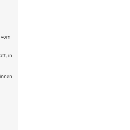
e vom
tt, in
:innen