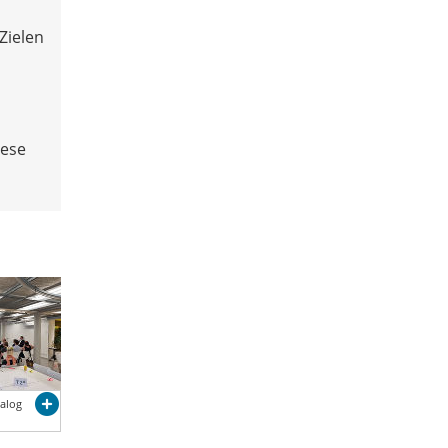
Zielen
iese
ialog