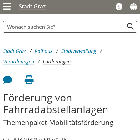
Stadt Graz
Sie sind hier:
Stadt Graz
Rathaus
Stadtverwaltung
Verordnungen
Förderungen
Feedback an Autor
Seite drucken
Förderung von
Fahrradabstellanlagen
Themenpaket Mobilitätsförderung
GZ.: A23-028212/2013/0115