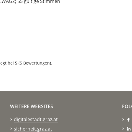
 LWAGZ; 55 gültige Stimmen
?
iegt bei
5
(
5
Bewertungen).
WEITERE WEBSITES
FOL
digitalestadt.graz.at
sicherheit.graz.at