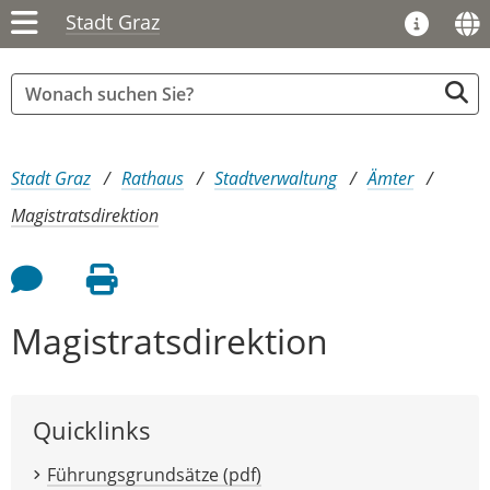
Stadt Graz
Sie sind hier:
Stadt Graz
Rathaus
Stadtverwaltung
Ämter
Magistratsdirektion
Feedback an Autor
Seite drucken
Magistratsdirektion
Quicklinks
Führungsgrundsätze (pdf)