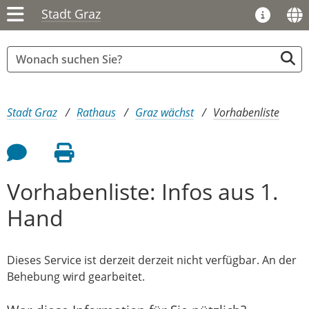
Stadt Graz
Sie sind hier:
Stadt Graz
Rathaus
Graz wächst
Vorhabenliste
Feedback an Autor
Seite drucken
Vorhabenliste: Infos aus 1.
Hand
Dieses Service ist derzeit derzeit nicht verfügbar. An der
Behebung wird gearbeitet.