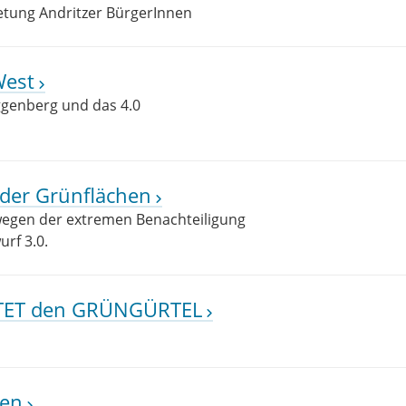
etung Andritzer BürgerInnen
West
ggenberg und das 4.0
g der Grünflächen
 wegen der extremen Benachteiligung
rf 3.0.
ETTET den GRÜNGÜRTEL
ten