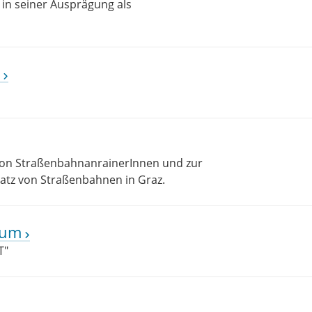
in seiner Ausprägung als
 von StraßenbahnanrainerInnen und zur
atz von Straßenbahnen in Graz.
aum
T"