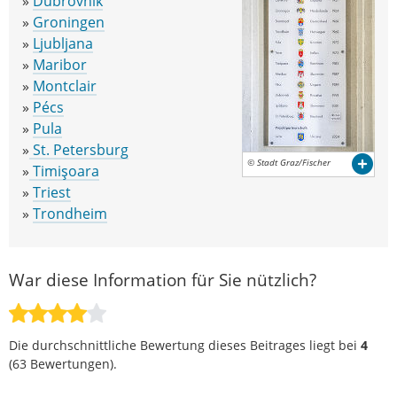
»
Dubrovnik
»
Groningen
»
Ljubljana
»
Maribor
»
Montclair
»
Pécs
»
Pula
»
St. Petersburg
© Stadt Graz/Fischer
»
Timişoara
»
Triest
»
Trondheim
War diese Information für Sie nützlich?
Die durchschnittliche Bewertung dieses Beitrages liegt bei
4
(
63
Bewertungen).