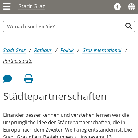
Stadt Graz
Sie sind hier:
Stadt Graz
Rathaus
Politik
Graz International
Partnerstädte
Feedback an Autor
Seite drucken
Städtepartnerschaften
Einander besser kennen und verstehen lernen war die
ursprüngliche Idee der Städtepartnerschaften, die in
Europa nach dem Zweiten Weltkrieg entstanden ist. Die
Stadt Graz pflegt Beziehungen zu insgesamt 13