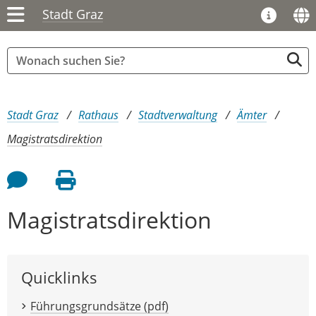
Stadt Graz
Sie sind hier:
Stadt Graz
Rathaus
Stadtverwaltung
Ämter
Magistratsdirektion
Feedback an Autor
Seite drucken
Magistratsdirektion
Quicklinks
Führungsgrundsätze (pdf)