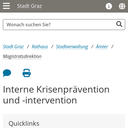
Stadt Graz
Sie sind hier:
Stadt Graz
Rathaus
Stadtverwaltung
Ämter
Magistratsdirektion
Feedback an Autor
Seite drucken
Interne Krisenprävention
und -intervention
Quicklinks