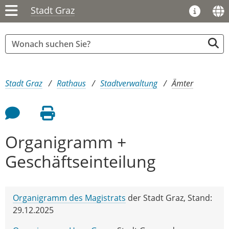
Stadt Graz
Sie sind hier:
Stadt Graz
Rathaus
Stadtverwaltung
Ämter
Feedback an Autor
Seite drucken
Organigramm +
Geschäftseinteilung
Organigramm des Magistrats
der Stadt Graz, Stand:
29.12.2025