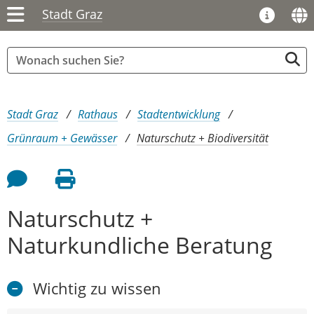
Stadt Graz
Sie sind hier:
Stadt Graz
Rathaus
Stadtentwicklung
Grünraum + Gewässer
Naturschutz + Biodiversität
Feedback an Autor
Seite drucken
Naturschutz +
Naturkundliche Beratung
Wichtig zu wissen