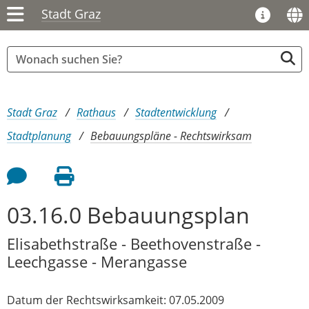
Stadt Graz
Sie sind hier:
Stadt Graz
Rathaus
Stadtentwicklung
Stadtplanung
Bebauungspläne - Rechtswirksam
Feedback an Autor
Seite drucken
03.16.0 Bebauungsplan
Elisabethstraße - Beethovenstraße -
Leechgasse - Merangasse
Datum der Rechtswirksamkeit: 07.05.2009