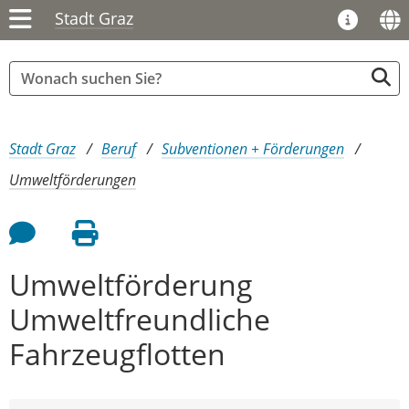
Stadt Graz
Sie sind hier:
Stadt Graz
Beruf
Subventionen + Förderungen
Umweltförderungen
Feedback an Autor
Seite drucken
Umweltförderung
Umweltfreundliche
Fahrzeugflotten