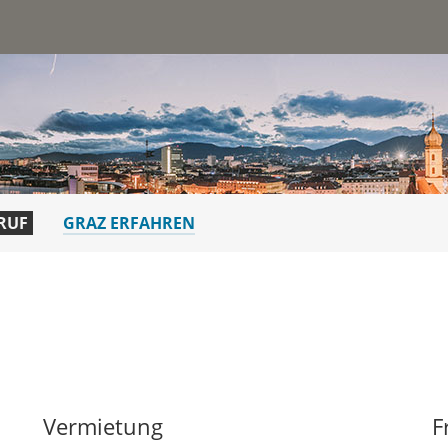
st
RUF
GRAZ ERFAHREN
Vermietung
F