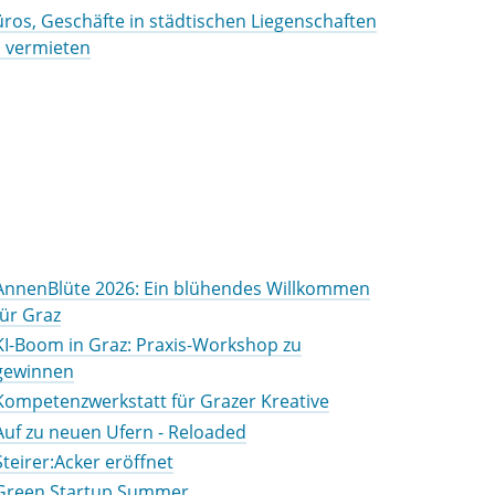
ros, Geschäfte in städtischen Liegenschaften
u vermieten
AnnenBlüte 2026: Ein blühendes Willkommen
für Graz
KI-Boom in Graz: Praxis-Workshop zu
gewinnen
Kompetenzwerkstatt für Grazer Kreative
Auf zu neuen Ufern - Reloaded
Steirer:Acker eröffnet
Green Startup Summer