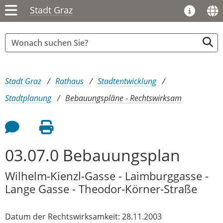
Stadt Graz
Sie sind hier:
Stadt Graz
Rathaus
Stadtentwicklung
Stadtplanung
Bebauungspläne - Rechtswirksam
Feedback an Autor
Seite drucken
03.07.0 Bebauungsplan
Wilhelm-Kienzl-Gasse - Laimburggasse -
Lange Gasse - Theodor-Körner-Straße
Datum der Rechtswirksamkeit: 28.11.2003