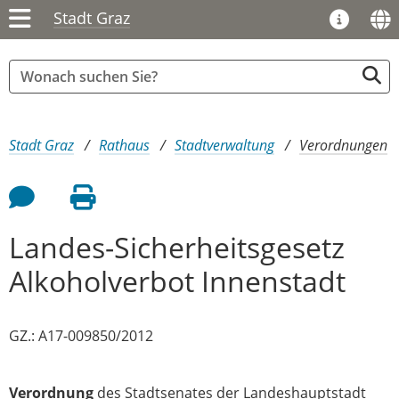
Stadt Graz
Sie sind hier:
Stadt Graz
Rathaus
Stadtverwaltung
Verordnungen
Feedback an Autor
Seite drucken
Landes-Sicherheitsgesetz
Alkoholverbot Innenstadt
GZ.: A17-009850/2012
Verordnung
des Stadtsenates der Landeshauptstadt