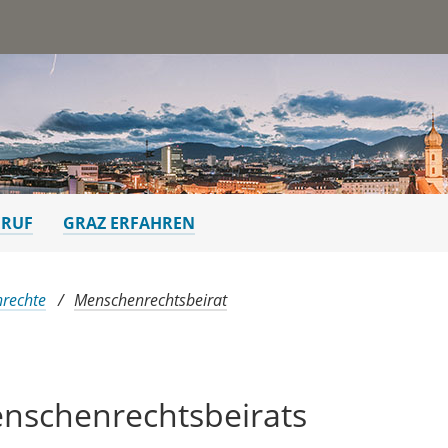
st
ERUF
GRAZ ERFAHREN
nrechte
Menschenrechtsbeirat
nschenrechtsbeirats