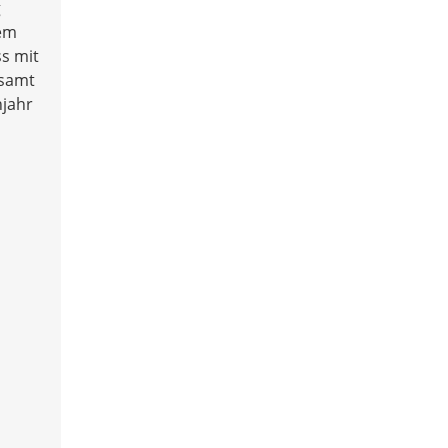
g
dem
ss mit
esamt
hjahr