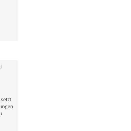
d
setzt
tungen
zu