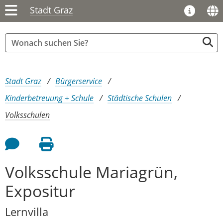
Stadt Graz
Sie sind hier:
Stadt Graz
Bürgerservice
Kinderbetreuung + Schule
Städtische Schulen
Volksschulen
Feedback an Autor
Seite drucken
Volksschule Mariagrün,
Expositur
Lernvilla