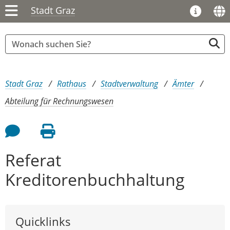
Stadt Graz
Sie sind hier:
Stadt Graz
Rathaus
Stadtverwaltung
Ämter
Abteilung für Rechnungswesen
Feedback an Autor
Seite drucken
Referat
Kreditorenbuchhaltung
Quicklinks