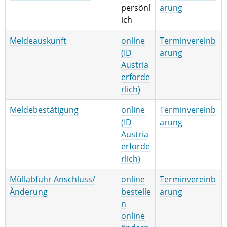
persönl
arung
ich
Meldeauskunft
online
Terminvereinb
(ID
arung
Austria
erforde
rlich)
Meldebestätigung
online
Terminvereinb
(ID
arung
Austria
erforde
rlich)
Müllabfuhr Anschluss/
online
Terminvereinb
Änderung
bestelle
arung
n
online