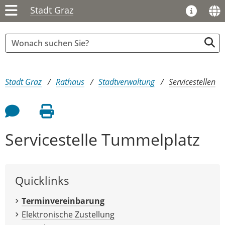
Stadt Graz
Sie sind hier:
Stadt Graz
Rathaus
Stadtverwaltung
Servicestellen
Feedback an Autor
Seite drucken
Servicestelle Tummelplatz
Quicklinks
Terminvereinbarung
Elektronische Zustellung