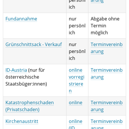
persönl
arung
ich
Fundannahme
nur
Abgabe ohne
persönl
Termin
ich
möglich
Grünschnittsack - Verkauf
nur
Terminvereinb
persönl
arung
ich
ID-Austria
(nur für
online
Terminvereinb
österreichische
vorregi
arung
Staatsbüger:innen)
striere
n
Katastrophenschaden
online
Terminvereinb
(Privatschaden)
arung
Kirchenaustritt
online
Terminvereinb
(ID
arung