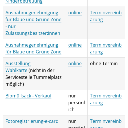
Kinderbetreuung
Ausnahmegenehmigung
online
Terminvereinb
für Blaue und Grüne Zone
arung
- nur
Zulassungsbesitzer:innen
Ausnahmegenehmigung
online
Terminvereinb
für Blaue und Grüne Zone
arung
Ausstellung
online
ohne Termin
Wahlkarte
(nicht in der
Servicestelle Tummelplatz
möglich)
Biomüllsack - Verkauf
nur
Terminvereinb
persönl
arung
ich
Fotoregistrierung-e-card
nur
Terminvereinb