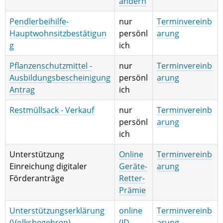
ändern
Pendlerbeihilfe-
nur
Terminvereinb
Hauptwohnsitzbestätigun
persönl
arung
g
ich
Pflanzenschutzmittel -
nur
Terminvereinb
Ausbildungsbescheinigung
persönl
arung
Antrag
ich
Restmüllsack - Verkauf
nur
Terminvereinb
persönl
arung
ich
Unterstützung
Online
Terminvereinb
Einreichung digitaler
Geräte-
arung
Förderanträge
Retter-
Prämie
Unterstützungserklärung
online
Terminvereinb
(Volksbegehren)
(ID
arung