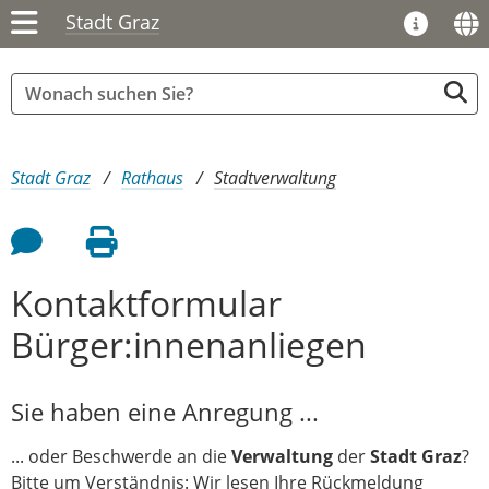
Stadt Graz
Sie sind hier:
Stadt Graz
Rathaus
Stadtverwaltung
Feedback an Autor
Seite drucken
Kontaktformular
Bürger:innenanliegen
Sie haben eine Anregung ...
... oder Beschwerde an die
Verwaltung
der
Stadt Graz
?
Bitte um Verständnis: Wir lesen Ihre Rückmeldung