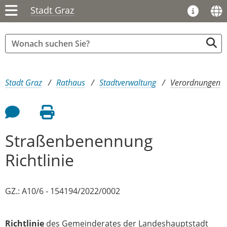
Stadt Graz
Sie sind hier:
Stadt Graz
Rathaus
Stadtverwaltung
Verordnungen
Feedback an Autor
Seite drucken
Straßenbenennung
Richtlinie
GZ.: A10/6 - 154194/2022/0002
Richtlinie
des Gemeinderates der Landeshauptstadt