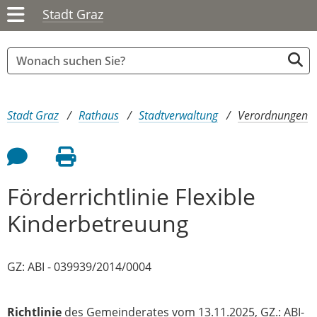
Stadt Graz
Sie sind hier:
Stadt Graz
Rathaus
Stadtverwaltung
Verordnungen
Feedback an Autor
Seite drucken
Förderrichtlinie Flexible
Kinderbetreuung
GZ: ABI - 039939/2014/0004
Richtlinie
des Gemeinderates vom 13.11.2025, GZ.: ABI-