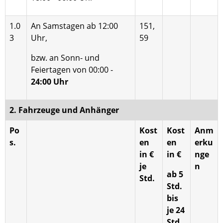
1.0
An Samstagen ab 12:00
151,
3
Uhr,
59
bzw. an Sonn- und
Feiertagen von 00:00 -
24:00 Uhr
2. Fahrzeuge und Anhänger
Po
Kost
Kost
Anm
s.
en
en
erku
in €
in €
nge
je
n
ab 5
Std.
Std.
bis
je 24
Std.