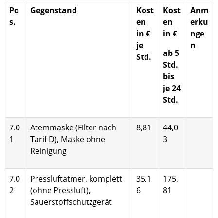
Po
Gegenstand
Kost
Kost
Anm
s.
en
en
erku
in €
in €
nge
je
n
ab 5
Std.
Std.
bis
je 24
Std.
7.0
Atemmaske (Filter nach
8,81
44,0
1
Tarif D), Maske ohne
3
Reinigung
7.0
Pressluftatmer, komplett
35,1
175,
2
(ohne Pressluft),
6
81
Sauerstoffschutzgerät