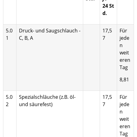
24 St
d.
5.0
Druck- und Saugschlauch -
17,5
Für
1
C, B, A
7
jede
n
weit
eren
Tag
8,81
5.0
Spezialschläuche (z.B. öl-
17,5
Für
2
und säure­fest)
7
jede
n
weit
eren
Tag