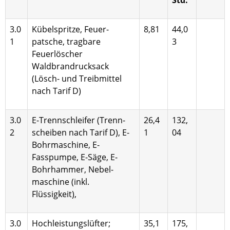
3.0
Kübelspritze, Feuer­
8,81
44,0
1
patsche, tragbare
3
Feuerlöscher
Waldbrandrucksack
(Lösch- und Treibmittel
nach Tarif D)
3.0
E-Trennschleifer (Trenn­
26,4
132,
2
scheiben nach Tarif D), E-
1
04
Bohr­maschine, E-
Fasspumpe, E-Säge, E-
Bohrhammer, Nebel­
maschine (inkl.
Flüssigkeit),
3.0
Hochleistungslüfter;
35,1
175,