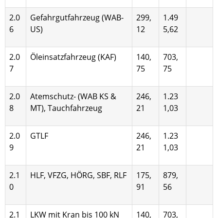
2.0
Gefahrgutfahrzeug (WAB-
299,
1.49
6
US)
12
5,62
2.0
Öleinsatzfahrzeug (KAF)
140,
703,
7
75
75
2.0
Atemschutz- (WAB KS &
246,
1.23
8
MT), Tauch­fahrzeug
21
1,03
2.0
GTLF
246,
1.23
9
21
1,03
2.1
HLF, VFZG, HÖRG, SBF, RLF
175,
879,
0
91
56
2.1
LKW mit Kran bis 100 kN
140,
703,