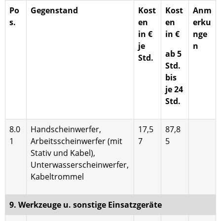
Po
Gegenstand
Kost
Kost
Anm
s.
en
en
erku
in €
in €
nge
je
n
ab 5
Std.
Std.
bis
je 24
Std.
8.0
Handscheinwerfer,
17,5
87,8
1
Arbeitsschein­werfer (mit
7
5
Stativ und Kabel),
Unterwasserscheinwerfer,
Kabeltrom­mel
9. Werkzeuge u. sonstige Einsatzgeräte