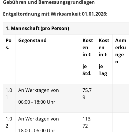
Gebühren und Bemessungsgrundlagen
Entgeltordnung mit Wirksamkeit 01.01.2026:
1. Mannschaft (pro Person)
Po
Gegenstand
Kost
Kost
Anm
s.
en
en
erku
in €
in €
nge
n
je
je
Std.
Tag
1.0
An Werktagen von
75,7
1
9
06:00 - 18:00 Uhr
1.0
An Werktagen von
113,
2
72
18:00 - 06:00 Uhr