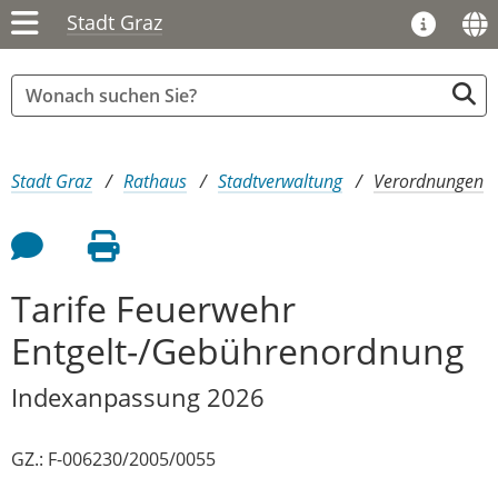
Stadt Graz
Sie sind hier:
Stadt Graz
Rathaus
Stadtverwaltung
Verordnungen
Feedback an Autor
Seite drucken
Tarife Feuerwehr
Entgelt-/Gebührenordnung
Indexanpassung 2026
GZ.: F-006230/2005/0055