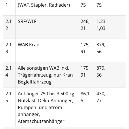
1
(WAF, Stap­ler, Radlader)
75
75
2.1
SRF/WLF
246,
1.23
2
21
1,03
2.1
WAB Kran
175,
879,
3
91
56
2.1
Alle sonstigen WAB inkl.
175,
879,
4
Trägerfahr­zeug, nur Kran
91
56
Begleitfahrzeug
2.1
Anhänger 750 bis 3.500 kg
86,1
430,
5
Nutzlast, Deko-Anhänger,
5
77
Pumpen- und Strom­
anhänger,
Atemschutzanhänger