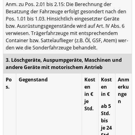
Anm. zu Pos. 2.01 bis 2.15: Die Berechnung der
Besatzung der Fahrzeuge erfolgt gesondert nach den
Pos. 1.01 bis 1.03. Hinsichtlich eingesetzter Geräte
bzw. Ausrüstungsgegenstände wird auf Art. IV Abs. 6
verwiesen. Trägerfahrzeuge mit entsprechendem
Container bzw. Sattelauflieger (z.B. Öl, GSF, Atem) wer­
den wie die Sonderfahrzeuge behandelt.
3. Löschgeräte, Auspumpgeräte, Maschinen und
andere Geräte mit motorischem Antrieb
Po
Gegenstand
Kost
Kost
Anm
s.
en
en
erku
in €
in €
nge
je
n
ab 5
Std.
Std.
bis
je 24
Std.