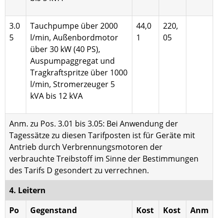
3.0
Tauchpumpe über 2000
44,0
220,
5
l/min, Außenbordmotor
1
05
über 30 kW (40 PS),
Auspumpaggregat und
Tragkraft­spritze über 1000
l/min, Stromerzeu­ger 5
kVA bis 12 kVA
Anm. zu Pos. 3.01 bis 3.05: Bei Anwendung der
Tagessätze zu diesen Tarifposten ist für Geräte mit
Antrieb durch Verbrennungsmotoren der
verbrauchte Treibstoff im Sinne der Bestimmungen
des Tarifs D gesondert zu verrechnen.
4. Leitern
Po
Gegenstand
Kost
Kost
Anm