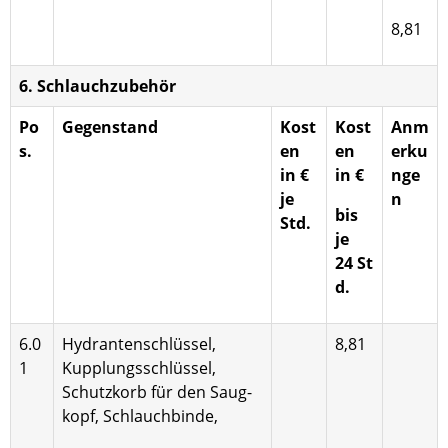
8,81
6. Schlauchzubehör
Po
Gegenstand
Kost
Kost
Anm
s.
en
en
erku
in €
in €
nge
je
n
bis
Std.
je
24 St
d.
6.0
Hydrantenschlüssel,
8,81
1
Kupplungs­schlüssel,
Schutzkorb für den Saug­
kopf, Schlauchbinde,