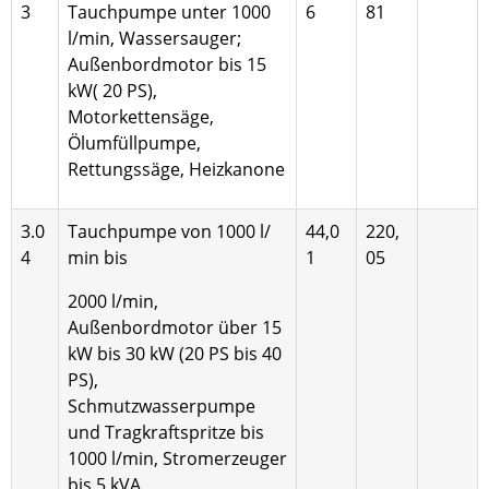
3
Tauchpumpe unter 1000
6
81
l/min, Wassersauger;
Außenbordmotor bis 15
kW( 20 PS),
Motorkettensäge,
Ölumfüllpumpe,
Rettungssäge, Heizkanone
3.0
Tauchpumpe von 1000 l/
44,0
220,
4
min bis
1
05
2000 l/min,
Außenbordmotor über 15
kW bis 30 kW (20 PS bis 40
PS),
Schmutzwasserpumpe
und Tragkraftspritze bis
1000 l/min, Stromerzeuger
bis 5 kVA