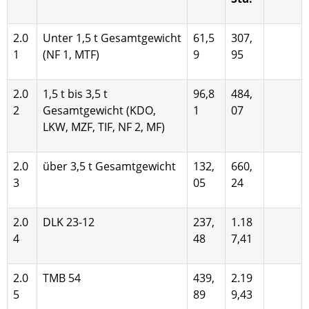
2.0
Unter 1,5 t Gesamtgewicht
61,5
307,
1
(NF 1, MTF)
9
95
2.0
1,5 t bis 3,5 t
96,8
484,
2
Gesamtgewicht (KDO,
1
07
LKW, MZF, TIF, NF 2, MF)
2.0
über 3,5 t Gesamtgewicht
132,
660,
3
05
24
2.0
DLK 23-12
237,
1.18
4
48
7,41
2.0
TMB 54
439,
2.19
5
89
9,43