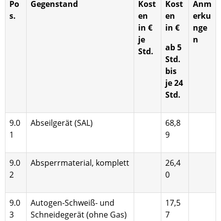
Po
Gegenstand
Kost
Kost
Anm
s.
en
en
erku
in €
in €
nge
je
n
ab 5
Std.
Std.
bis
je 24
Std.
9.0
Abseilgerät (SAL)
68,8
1
9
9.0
Absperrmaterial, komplett
26,4
2
0
9.0
Autogen-Schweiß- und
17,5
3
Schneidegerät (ohne Gas)
7