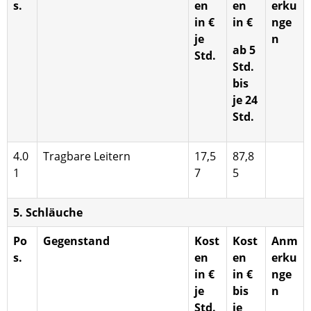
s.
en
en
erku
in €
in €
nge
je
n
ab 5
Std.
Std.
bis
je 24
Std.
4.0
Tragbare Leitern
17,5
87,8
1
7
5
5. Schläuche
Po
Gegenstand
Kost
Kost
Anm
s.
en
en
erku
in €
in €
nge
je
bis
n
Std.
je