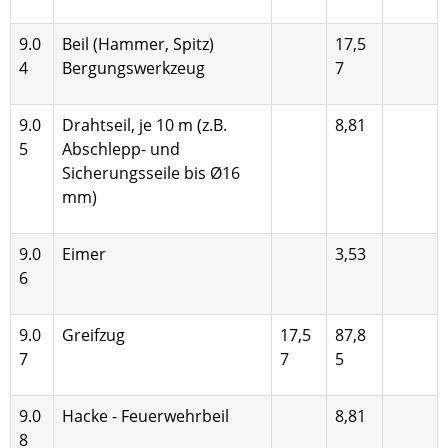
9.0
Beil (Hammer, Spitz)
17,5
4
Bergungs­werkzeug
7
9.0
Drahtseil, je 10 m (z.B.
8,81
5
Abschlepp- und
Sicherungsseile bis Ø16
mm)
9.0
Eimer
3,53
6
9.0
Greifzug
17,5
87,8
7
7
5
9.0
Hacke - Feuerwehrbeil
8,81
8