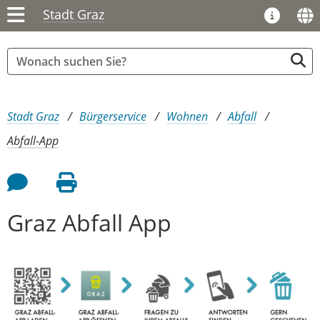
Stadt Graz
Sie sind hier:
Stadt Graz
Bürgerservice
Wohnen
Abfall
Abfall-App
Feedback an Autor
Seite drucken
Graz Abfall App