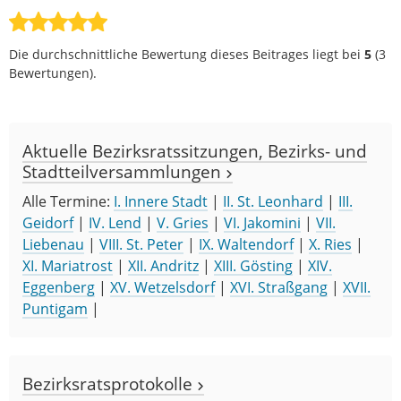
Die durchschnittliche Bewertung dieses Beitrages liegt bei
5
(
3
Bewertungen).
Aktuelle Bezirksratssitzungen, Bezirks- und
Stadtteilversammlungen
Alle Termine:
I. Innere Stadt
|
II. St. Leonhard
|
III.
Geidorf
|
IV. Lend
|
V. Gries
|
VI. Jakomini
|
VII.
Liebenau
|
VIII. St. Peter
|
IX. Waltendorf
|
X. Ries
|
XI. Mariatrost
|
XII. Andritz
|
XIII. Gösting
|
XIV.
Eggenberg
|
XV. Wetzelsdorf
|
XVI. Straßgang
|
XVII.
Puntigam
|
Bezirksratsprotokolle