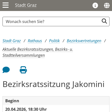
Stadt Graz
Sie sind hier:
Stadt Graz
Rathaus
Politik
Bezirksvertretungen
Aktuelle Bezirksratssitzungen, Bezirks- u.
Stadtteilversammlungen
Feedback an Autor
Seite drucken
Bezirksratssitzung Jakomini
Beginn
20.04.2026, 18:30 Uhr