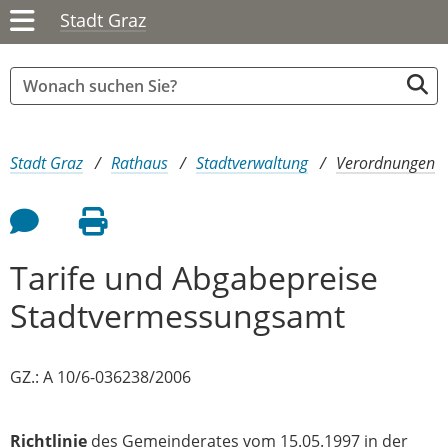
Stadt Graz
Sie sind hier:
Stadt Graz
Rathaus
Stadtverwaltung
Verordnungen
Feedback an Autor
Seite drucken
Tarife und Abgabepreise
Stadtvermessungsamt
GZ.: A 10/6-036238/2006
Richtlinie
des Gemeinderates vom 15.05.1997 in der