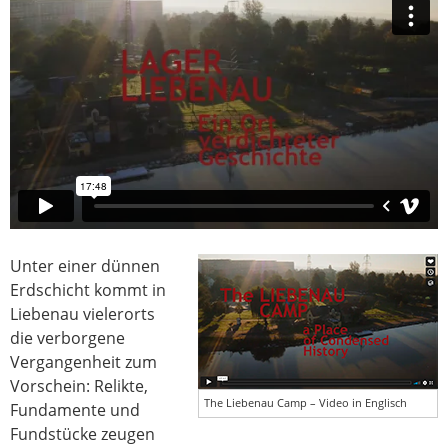
Unter einer dünnen
Erdschicht kommt in
Liebenau vielerorts
die verborgene
Vergangenheit zum
Vorschein: Relikte,
The Liebenau Camp – Video in Englisch
Fundamente und
Fundstücke zeugen