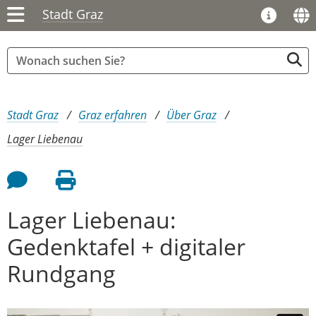
Stadt Graz
Sie sind hier:
Stadt Graz
Graz erfahren
Über Graz
Lager Liebenau
Feedback an Autor
Seite drucken
Lager Liebenau:
Gedenktafel + digitaler
Rundgang