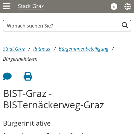
Stadt Graz
Sie sind hier:
Stadt Graz
Rathaus
Bürger:innenbeteiligung
Bürgerinitiativen
Feedback an Autor
Seite drucken
BIST-Graz -
BISTernäckerweg-Graz
Bürgerinitiative