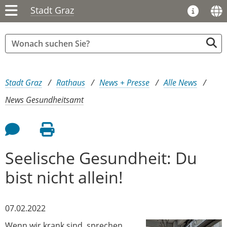
Stadt Graz
Sie sind hier:
Stadt Graz
Rathaus
News + Presse
Alle News
News Gesundheitsamt
Feedback an Autor
Seite drucken
Seelische Gesundheit: Du
bist nicht allein!
07.02.2022
Wenn wir krank sind, sprechen