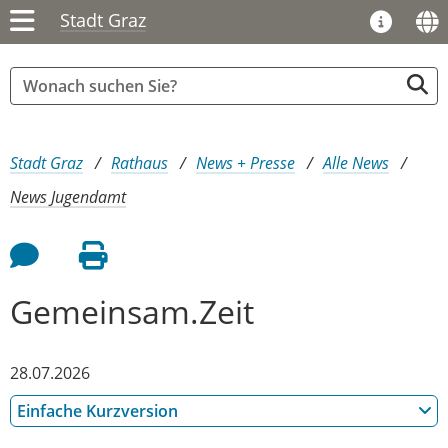
Stadt Graz
Sie sind hier:
Stadt Graz
Rathaus
News + Presse
Alle News
News Jugendamt
Feedback an Autor
Seite drucken
Gemeinsam.Zeit
28.07.2026
Einfache Kurzversion