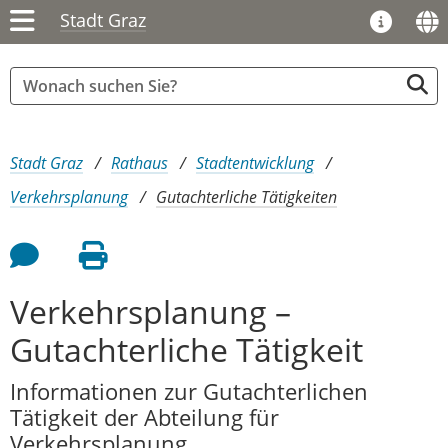
Stadt Graz
Sie sind hier:
Stadt Graz
Rathaus
Stadtentwicklung
Verkehrsplanung
Gutachterliche Tätigkeiten
Feedback an Autor
Seite drucken
Verkehrsplanung –
Gutachterliche Tätigkeit
Informationen zur Gutachterlichen
Tätigkeit der Abteilung für
Verkehrsplanung